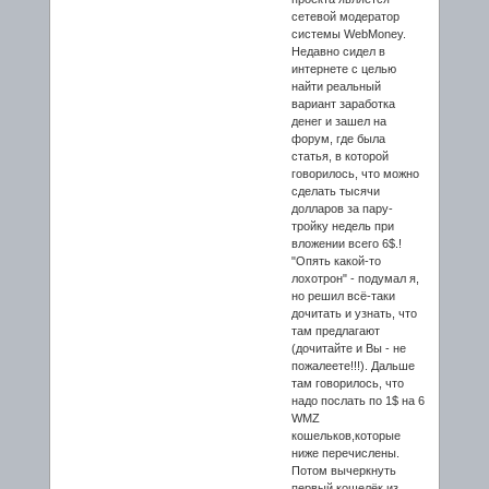
сетевой модератор
системы WebMoney.
Недавно сидел в
интернете с целью
найти реальный
вариант заработка
денег и зашел на
форум, где была
статья, в которой
говорилось, что можно
сделать тысячи
долларов за пару-
тройку недель при
вложении всего 6$.!
"Опять какой-то
лохотрон" - подумал я,
но решил всё-таки
дочитать и узнать, что
там предлагают
(дочитайте и Вы - не
пожалеете!!!). Дальше
там говорилось, что
надо послать по 1$ на 6
WMZ
кошельков,которые
ниже перечислены.
Потом вычеркнуть
первый кошелёк из