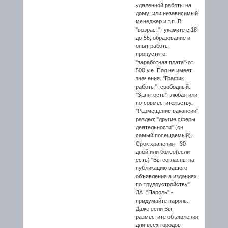
удаленной работы на
дому; или независимый
менеджер и т.п. В
"возраст"- укажите с 18
до 55, образование и
опыт работы
пропустите,
"заработная плата"-от
500 у.е. Пол не имеет
значения. "График
работы"- свободный.
"Занятость"- любая или
по совместительству.
"Размещение вакансии"
раздел: "другие сферы
деятельности" (он
самый посещаемый).
Срок хранения - 30
дней или более(если
есть) "Вы согласны на
публикацию вашего
объявления в изданиях
по трудоустройству"
ДА! "Пароль" -
придумайте пароль.
Даже если Вы
разместите объявления
для всех городов