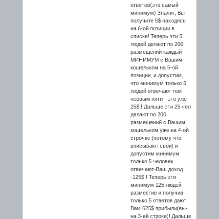
ответов(это самый
минимум) Значит, Вы
получите 5$ находясь
на 6-ой позиции в
списке! Теперь эти 5
людей делают по 200
размещений каждый
МИНИМУМ с Вашим
кошельком на 5-ой
позиции, и допустим,
что минимум только 5
людей отвечают тем
первым пяти - это уже
25$.! Дальше эти 25 чел
делают по 200
размещений с Вашим
кошельком уже на 4-ой
строчке (потому что
вписывают свои) и
допустим минимум
только 5 человек
отвечают-Ваш доход
-125$.! Теперь эти
минимум 125 людей
разместив и получив
только 5 ответов дают
Вам 625$ прибыли(вы-
на 3-ей строке)! Дальше