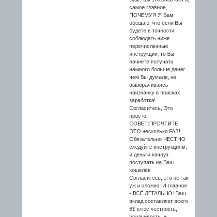
самое главное,
ПОЧЕМУ?! Я Вам
обещаю, что если Вы
будете в точности
соблюдать ниже
перечисленные
инструкции, то Вы
начнёте получать
намного больше денег
чем Вы думали, не
выворачиваясь
наизнанку в поисках
заработка!
Согласитесь, Это
просто!
СОВЕТ:ПРОЧТИТЕ
ЭТО несколько РАЗ!
Обязательно ЧЕСТНО
следуйте инструкциям,
и деньги начнут
поступать на Ваш
кошелёк.
Согласитесь, это не так
уж и сложно! И главное
- ВСЁ ЛЕГАЛЬНО! Ваш
вклад составляет всего
6$ плюс честность,
усидчивость, и