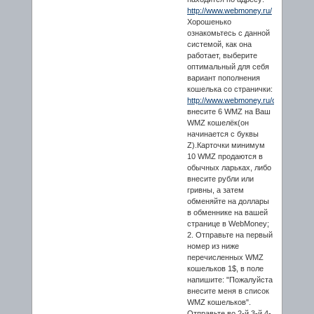
http://www.webmoney.ru/
Хорошенько
ознакомьтесь с данной
системой, как она
работает, выберите
оптимальный для себя
вариант пополнения
кошелька со странички:
http://www.webmoney.ru/operations.
внесите 6 WMZ на Ваш
WMZ кошелёк(он
начинается с буквы
Z).Карточки минимум
10 WMZ продаются в
обычных ларьках, либо
внесите рубли или
гривны, а затем
обменяйте на доллары
в обменнике на вашей
странице в WebMoney;
2. Отправьте на первый
номер из ниже
перечисленных WMZ
кошельков 1$, в поле
напишите: "Пожалуйста
внесите меня в список
WMZ кошельков".
Отправьте во 2-й,3-й,4-