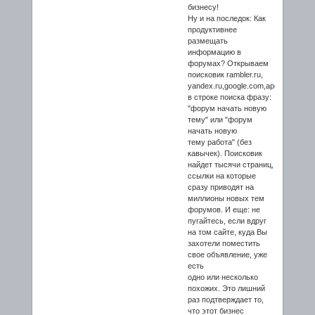
бизнесу!
Ну и на последок: Как
продуктивнее
размещать
информацию в
форумах? Открываем
поисковик rambler.ru,
yandex.ru,google.com,aport.ru,yah
в строке поиска фразу:
"форум начать новую
тему" или "форум
начать новую
тему работа" (без
кавычек). Поисковик
найдет тысячи страниц,
ссылки на которые
сразу приводят на
миллионы новых тем
форумов. И еще: не
пугайтесь, если вдруг
на том сайте, куда Вы
захотели поместить
свое объявление, уже
есть
одно или несколько
похожих. Это лишний
раз подтверждает то,
что этот бизнес