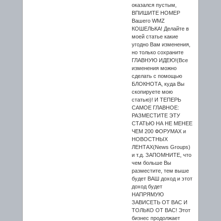
оказался пустым,
ВПИШИТЕ НОМЕР
Вашего WMZ
КОШЕЛЬКА! Делайте в
моей статье какие
угодно Вам изменения,
но только сохраните
ГЛАВНУЮ ИДЕЮ!(Все
изменения можно
сделать с помощью
БЛОКНОТА, куда Вы
скопируете мою
статью)! И ТЕПЕРЬ
САМОЕ ГЛАВНОЕ:
РАЗМЕСТИТЕ ЭТУ
СТАТЬЮ НА НЕ МЕНЕЕ
ЧЕМ 200 ФОРУМАХ и
НОВОСТНЫХ
ЛЕНТАХ(News Groups)
и т.д. ЗАПОМНИТЕ, что
чем больше Вы
разместите, тем выше
будет ВАШ доход и этот
доход будет
НАПРЯМУЮ
ЗАВИСЕТЬ ОТ ВАС И
ТОЛЬКО ОТ ВАС! Этот
бизнес продолжает