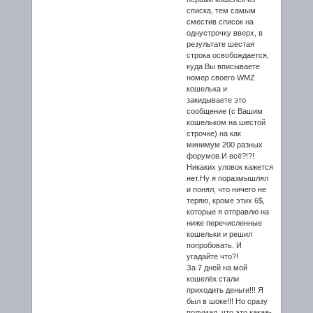
списка, тем самым
сместив список на
однустрочку вверх, в
результате шестая
строка освобождается,
куда Вы вписываете
номер своего WMZ
кошелька и
закидываете это
сообщение (с Вашим
кошельком на шестой
строчке) на как
минимум 200 разных
форумов.И всё?!?!
Никаких уловок кажется
нет.Ну я поразмышлял
и понял, что ничего не
теряю, кроме этих 6$,
которые я отправлю на
ниже перечисленные
кошельки и решил
попробовать. И
угадайте что?!
За 7 дней на мой
кошелёк стали
приходить деньги!!! Я
был в шоке!!! Но сразу
подумал, что это какая-