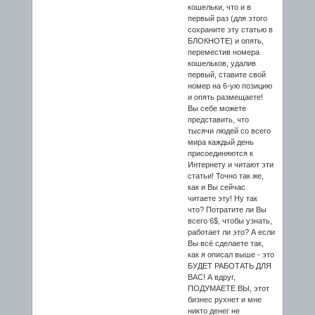
кошельки, что и в
первый раз (для этого
сохраните эту статью в
БЛОКНОТЕ) и опять,
переместив номера
кошельков, удалив
первый, ставите свой
номер на 6-ую позицию
и опять размещаете!
Вы себе можете
представить, что
тысячи людей со всего
мира каждый день
присоединяются к
Интернету и читают эти
статьи! Точно так же,
как и Вы сейчас
читаете эту! Ну так
что? Потратите ли Вы
всего 6$, чтобы узнать,
работает ли это? А если
Вы всё сделаете так,
как я описал выше - это
БУДЕТ РАБОТАТЬ ДЛЯ
ВАС! А вдруг,
ПОДУМАЕТЕ ВЫ, этот
бизнес рухнет и мне
никто денег не