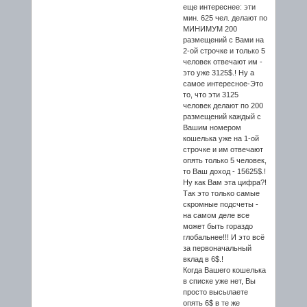
еще интереснее: эти
мин. 625 чел. делают по
МИНИМУМ 200
размещений с Вами на
2-ой строчке и только 5
человек отвечают им -
это уже 3125$.! Ну а
самое интересное-Это
то, что эти 3125
человек делают по 200
размещений каждый с
Вашим номером
кошелька уже на 1-ой
строчке и им отвечают
опять только 5 человек,
то Ваш доход - 15625$.!
Ну как Вам эта цифра?!
Так это только самые
скромные подсчеты -
на самом деле все
может быть гораздо
глобальнее!!! И это всё
за первоначальный
вклад в 6$.!
Когда Вашего кошелька
в списке уже нет, Вы
просто высылаете
опять 6$ в те же