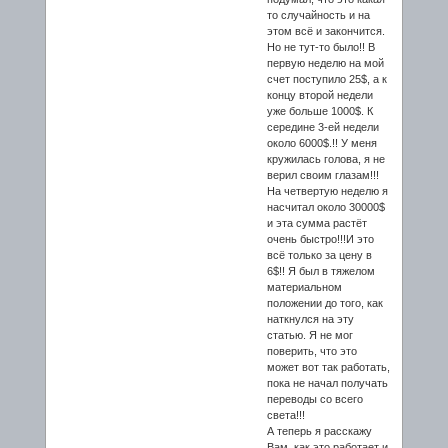
то случайность и на
этом всё и закончится.
Но не тут-то было!! В
первую неделю на мой
счет поступило 25$, а к
концу второй недели
уже больше 1000$. К
середине 3-ей недели
около 6000$.!! У меня
кружилась голова, я не
верил своим глазам!!!
На четвертую неделю я
насчитал около 30000$
и эта сумма растёт
очень быстро!!!И это
всё только за цену в
6$!! Я был в тяжелом
материальном
положении до того, как
наткнулся на эту
статью. Я не мог
поверить, что это
может вот так работать,
пока не начал получать
переводы со всего
света!!!
А теперь я расскажу
Вам, как это работает и,