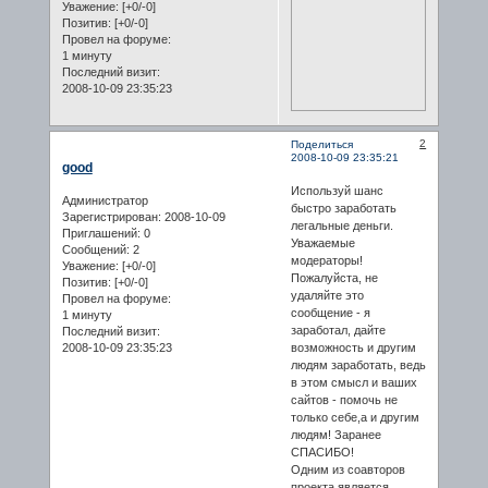
Уважение:
[+0/-0]
Позитив:
[+0/-0]
Провел на форуме:
1 минуту
Последний визит:
2008-10-09 23:35:23
2
Поделиться
2008-10-09 23:35:21
good
Используй шанс
Администратор
быстро заработать
Зарегистрирован
: 2008-10-09
легальные деньги.
Приглашений:
0
Уважаемые
Сообщений:
2
модераторы!
Уважение:
[+0/-0]
Пожалуйста, не
Позитив:
[+0/-0]
удаляйте это
Провел на форуме:
сообщение - я
1 минуту
заработал, дайте
Последний визит:
2008-10-09 23:35:23
возможность и другим
людям заработать, ведь
в этом смысл и ваших
сайтов - помочь не
только себе,а и другим
людям! Заранее
СПАСИБО!
Одним из соавторов
проекта является