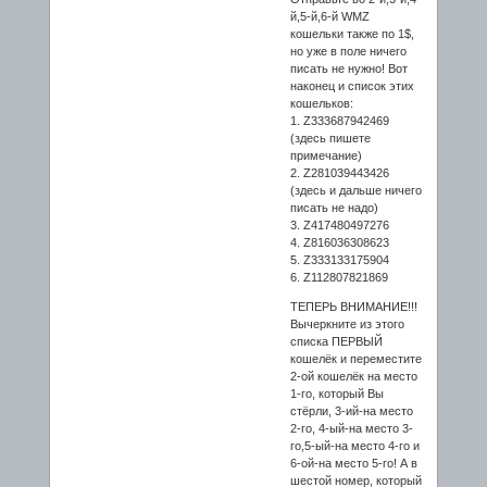
й,5-й,6-й WMZ
кошельки также по 1$,
но уже в поле ничего
писать не нужно! Вот
наконец и список этих
кошельков:
1. Z333687942469
(здесь пишете
примечание)
2. Z281039443426
(здесь и дальше ничего
писать не надо)
3. Z417480497276
4. Z816036308623
5. Z333133175904
6. Z112807821869
ТЕПЕРЬ ВНИМАНИЕ!!!
Вычеркните из этого
списка ПЕРВЫЙ
кошелёк и переместите
2-ой кошелёк на место
1-го, который Вы
стёрли, 3-ий-на место
2-го, 4-ый-на место 3-
го,5-ый-на место 4-го и
6-ой-на место 5-го! А в
шестой номер, который