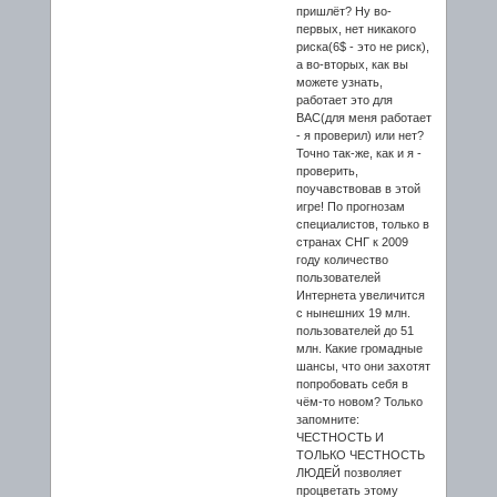
пришлёт? Ну во-
первых, нет никакого
риска(6$ - это не риск),
а во-вторых, как вы
можете узнать,
работает это для
ВАС(для меня работает
- я проверил) или нет?
Точно так-же, как и я -
проверить,
поучавствовав в этой
игре! По прогнозам
специалистов, только в
странах СНГ к 2009
году количество
пользователей
Интернета увеличится
с нынешних 19 млн.
пользователей до 51
млн. Какие громадные
шансы, что они захотят
попробовать себя в
чём-то новом? Только
запомните:
ЧЕСТНОСТЬ И
ТОЛЬКО ЧЕСТНОСТЬ
ЛЮДЕЙ позволяет
процветать этому