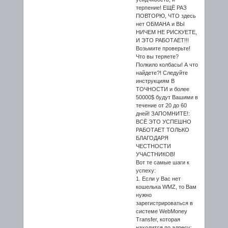
терпение! ЕЩЁ РАЗ
ПОВТОРЮ, ЧТО здесь
нет ОБМАНА и ВЫ
НИЧЕМ НЕ РИСКУЕТЕ,
И ЭТО РАБОТАЕТ!!!
Возьмите проверьте!
Что вы теряете?
Полкило колбасы! А что
найдете?! Следуйте
инструкциям В
ТОЧНОСТИ и более
50000$ будут Вашими в
течение от 20 до 60
дней! ЗАПОМНИТЕ!:
ВСЁ ЭТО УСПЕШНО
РАБОТАЕТ ТОЛЬКО
БЛАГОДАРЯ
ЧЕСТНОСТИ
УЧАСТНИКОВ!
Вот те самые шаги к
успеху:
1. Если у Вас нет
кошелька WMZ, то Вам
нужно
зарегистрироваться в
системе WebMoney
Transfer, которая
находится по адресу: