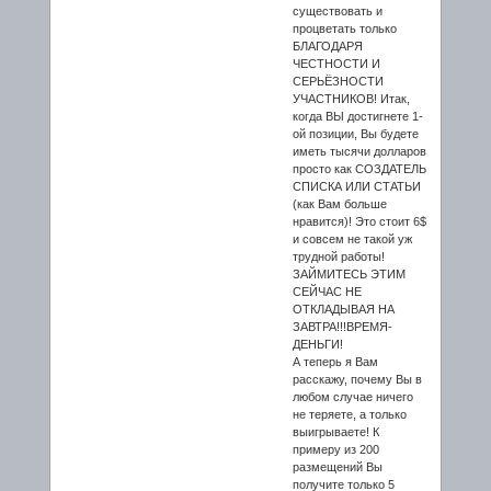
существовать и
процветать только
БЛАГОДАРЯ
ЧЕСТНОСТИ И
СЕРЬЁЗНОСТИ
УЧАСТНИКОВ! Итак,
когда ВЫ достигнете 1-
ой позиции, Вы будете
иметь тысячи долларов
просто как СОЗДАТЕЛЬ
СПИСКА ИЛИ СТАТЬИ
(как Вам больше
нравится)! Это стоит 6$
и совсем не такой уж
трудной работы!
ЗАЙМИТЕСЬ ЭТИМ
СЕЙЧАС НЕ
ОТКЛАДЫВАЯ НА
ЗАВТРА!!!ВРЕМЯ-
ДЕНЬГИ!
А теперь я Вам
расскажу, почему Вы в
любом случае ничего
не теряете, а только
выигрываете! К
примеру из 200
размещений Вы
получите только 5