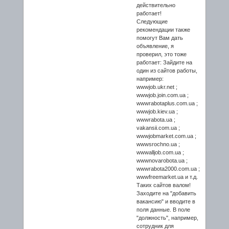
действительно
работает!
Следующие
рекомендации также
помогут Вам дать
объявление, я
проверил, это тоже
работает: Зайдите на
один из сайтов работы,
например:
wwwjob.ukr.net ;
wwwjob.join.com.ua ;
wwwrabotaplus.com.ua ;
wwwjob.kiev.ua ;
wwwrabota.ua ;
vakansii.com.ua ;
wwwjobmarket.com.ua ;
wwwsrochno.ua ;
wwwalljob.com.ua ;
wwwnovarobota.ua ;
wwwrabota2000.com.ua ;
wwwfreemarket.ua и т.д.
Таких сайтов валом!
Заходите на "добавить
вакансию" и вводите в
поля данные. В поле
"должность", например,
сотрудник для