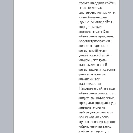
только на одном сайте,
этого будет уже
достаточно но помните
- чем больше, тем
лучше. Многие сайты
перед тем, как
позволить дать Вам
объявление предлагают
зарегистрироваться -
ничего страшного -
регистрируйтесь,
давайте свой E-mail,
они вышлют туда
пароль для вашей
регистрации и позволят
размещать ваши
вакансии, как
работодателю.
Некоторые сайты ваши
объявления удалят, т.к.
видите-ли, объявления,
предлагающие работу в
интернете они не
публикуют. но ничего -
за несколько часов
существования вашего
объявления на таких
сайтах его прочтут